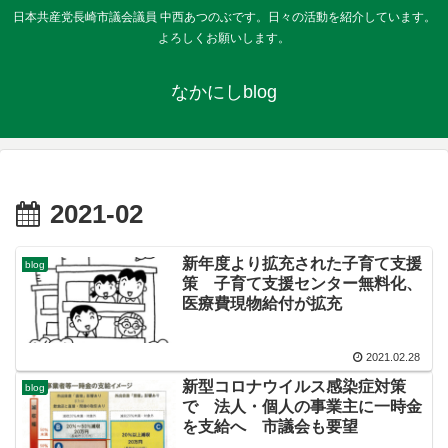
日本共産党長崎市議会議員 中西あつのぶです。日々の活動を紹介しています。
よろしくお願いします。
なかにしblog
2021-02
新年度より拡充された子育て支援
blog
策 子育て支援センター無料化、
医療費現物給付が拡充
2021.02.28
新型コロナウイルス感染症対策
blog
で 法人・個人の事業主に一時金
を支給へ 市議会も要望