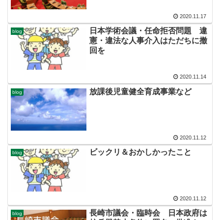
2020.11.17
日本学術会議・任命拒否問題 違
blog
憲・違法な人事介入はただちに撤
回を
2020.11.14
放課後児童健全育成事業など
blog
2020.11.12
ビックリ＆おかしかったこと
blog
2020.11.12
長崎市議会・臨時会 日本政府は
blog