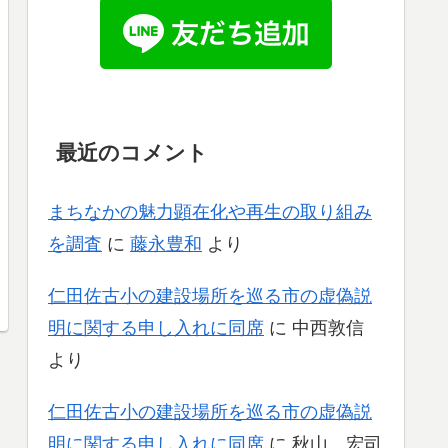
最近のコメント
まちなかの魅力顕在化や再生の取り組み
を調査
に
藤永豊和
より
仁田佐古小の建設場所を巡る市の虚偽説
明に関する申し入れに同席
に
中西敦信
より
仁田佐古小の建設場所を巡る市の虚偽説
明に関する申し入れに同席
に
秋山 宏司