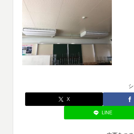
シ
X
LINE