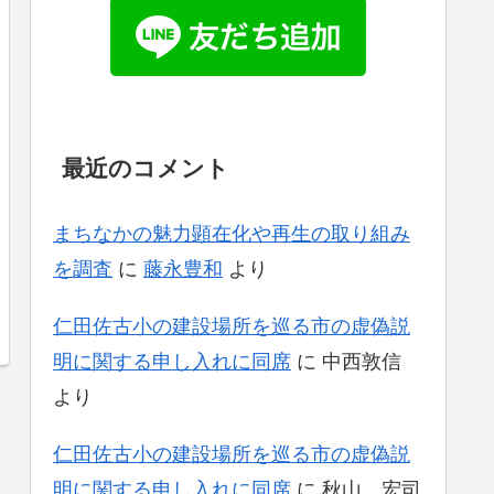
最近のコメント
まちなかの魅力顕在化や再生の取り組み
を調査
に
藤永豊和
より
仁田佐古小の建設場所を巡る市の虚偽説
明に関する申し入れに同席
に
中西敦信
より
仁田佐古小の建設場所を巡る市の虚偽説
明に関する申し入れに同席
に
秋山 宏司