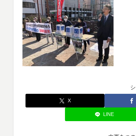
シ
X
LINE