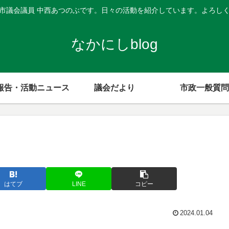
市議会議員 中西あつのぶです。日々の活動を紹介しています。よろし
なかにしblog
報告・活動ニュース
議会だより
市政一般質問
はてブ
LINE
コピー
2024.01.04