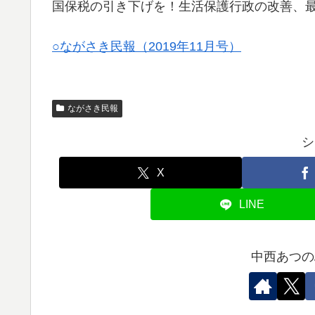
国保税の引き下げを！生活保護行政の改善、
○ながさき民報（2019年11月号）
ながさき民報
シ
X
LINE
中西あつの