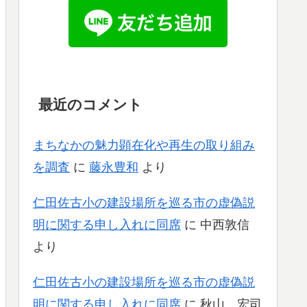
最近のコメント
まちなかの魅力顕在化や再生の取り組み
を調査
に
藤永豊和
より
仁田佐古小の建設場所を巡る市の虚偽説
明に関する申し入れに同席
に
中西敦信
より
仁田佐古小の建設場所を巡る市の虚偽説
明に関する申し入れに同席
に
秋山 宏司