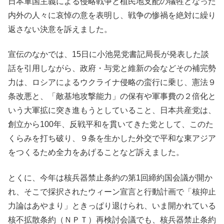
日本軍国主義による侵略戦争と植民地支配の犠牲となった
内外の人々に哀悼の意を表明し、戦争の惨禍を絶対に繰り
返さない決意を訴えました。
宣伝のなかでは、15日に小池晃党書記局長が発表した談
話を引用しながら、政府・与党と維新の会などその補完勢
力は、ロシアによるウクライナ侵略の蛮行に乗じ、憲法９
条改悪と、「敵基地攻撃能力」の保有や軍事費の２倍化と
いう大軍拡に突き進もうとしていること、日本共産党は、
創立から100年、反戦平和を貫いてきた党として、このた
くらみを打ち破り、９条を生かした外交で平和な東アジア
をつくるため全力をあげることなど訴えました。
とくに、今年は核兵器禁止条約の第1回締約国会議が開か
れ、そこで採択されたウィーン宣言と行動計画で「核抑止
力論はあやまり」ときっぱり退けられ、いま開かれている
核不拡散条約（ＮＰＴ）再検討会議でも、核兵器禁止条約