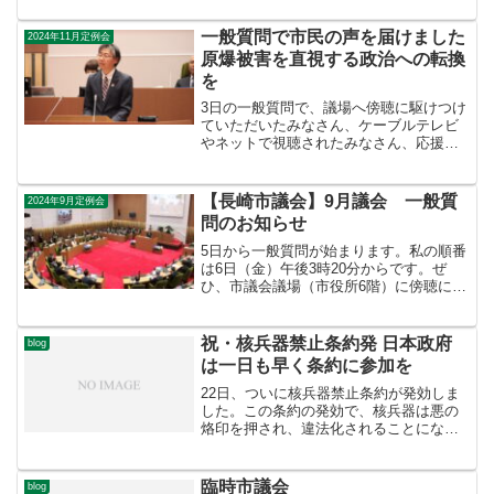
を交付するよう要請し、私も同席しまし
た（写真）。被爆地域拡大協議会は、こ
一般質問で市民の声を届けました
2024年11月定例会
れまで長崎市への要請と...
原爆被害を直視する政治への転換
を
3日の一般質問で、議場へ傍聴に駆けつけ
ていただいたみなさん、ケーブルテレビ
やネットで視聴されたみなさん、応援あ
りがとうございました。質疑を紹介しま
す。すべての原爆被害者を救済せよ（中
西）１１疾病で原爆被害者を分断するこ
【長崎市議会】9月議会 一般質
2024年9月定例会
とは許されない。すべて...
問のお知らせ
5日から一般質問が始まります。私の順番
は6日（金）午後3時20分からです。ぜ
ひ、市議会議場（市役所6階）に傍聴にお
越しください。よろしくお願いします。
今回は、平和公園スポーツ施設の再配置
や被爆80周年にむけた平和の取り組みな
祝・核兵器禁止条約発 日本政府
blog
ど5項目を取り上...
は一日も早く条約に参加を
22日、ついに核兵器禁止条約が発効しま
した。この条約の発効で、核兵器は悪の
烙印を押され、違法化されることになり
ます。違法な兵器を保有し、配備・威嚇
することで国の安全を守るという考えに
しがみつく核保有国や国兵器依存国など
臨時市議会
blog