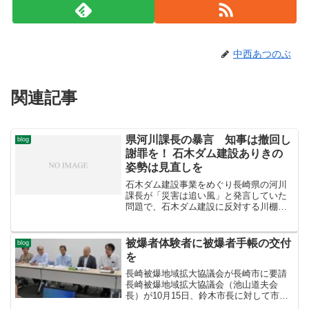
中西あつのぶ
関連記事
県河川課長の暴言 知事は撤回し
blog
謝罪を！ 石木ダム建設ありきの
姿勢は見直しを
石木ダム建設事業をめぐり長崎県の河川
課長が「災害は追い風」と発言していた
問題で、石木ダム建設に反対する川棚町
民の会（炭谷猛代表）など5団体が11月5
日、中村知事への抗議文を提出しまし
た。強制収用を許さない議員連盟も申し
被爆者体験者に被爆者手帳の交付
blog
入れに同行しました。県...
を
長崎被爆地域拡大協議会が長崎市に要請
長崎被爆地域拡大協議会（池山道夫会
長）が10月15日、鈴木市長に対して市の
判断で被爆体験者に被爆者健康管理手帳