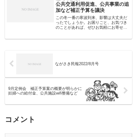
の核兵器固執勢力は、い...
公共交通利用促進、公共事業の追
加など補正予算を議決
この冬一番の寒波到来、影響は大丈夫だ
ったでしょうか。お困りごと、お気づき
のことがあれば、ぜひお気軽にお寄せく
ださい。26日に臨時市議会が開かれ、一
般会計補正予算（約9億27百万円）を審
議、議決しました。新しい議場での最初
の議会でした。予算の...
ながさき民報2022/8月号
9月定例会 補正予算案の概要が明らかに
妊婦への給付金、公共施設wifi整備など
コメント