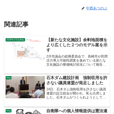
中西あつのぶ
関連記事
【新たな文化施設】余剰地面積を
2026年2月定例会
より広くした２つのモデル案を示
す
2月市議会の総務委員会で、長崎市が民間
活力導入可能性調査を進めている新たな
文化施設の整備検討状況について報告を
受け、質疑を行いました。長崎市は今年9
月をめどに民間活力（PFI/PPP）導入可
能性調査の結果を発表できるよう作業を
石木ダム建設計画 強制収用を許
blog
進めています。...
さない議員連盟が発足しました
14日、石木ダム強制収用を許さない議員
連盟の設立総会が開かれ、私も出席しま
した。石木ダムがつくられようとしてい
る川棚町川原（こうばる）では、13世帯
約60名の方が、ダムは利水・治水の両面
で根拠がないと、計画がもちあがって半
自衛隊への個人情報提供は憲法違
blog
世紀の間、断固反対...