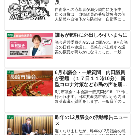
反
自衛隊への応募者が減少傾向にある中、
自公政権は、自衛隊員の募集対象者の個
人情報を自治体から防衛省・自衛隊に対
して提供するよう、通知や閣議決定を通
して働きかけを強めてきました。長崎市
も、今年度から18歳と22歳の氏名・住所
誰もが気軽に外出しやすいまちに
blog
を 自衛隊に提供しま...
議会運営委員会が23日に開かれ、9月市議
会の日程を協議し、長崎市が上程する議
案の概要が明らかになりました。一般会
計の補正予算案は約9億円です。9月議会
は、9月2日から20日までの予定で、本会
議一般質問は5日から始まります。私も60
分の時間で...
6月市議会・一般質問 内田議員
blog
が登壇 （１７日１１時10分） 新
型コロナ対策など市民の声を届け
ます
6月市議会・本会議一般質問が16、17日に
行われます。日本共産党市議団から内田
隆英市議が質問をします。一般質問の日
程は、17日午前11時10分から60分間で
す。質問項目をお知らせします。○新型コ
ロナウイルス感染症対策市独自の事業者
昨年の12月議会の活動報告ニュー
blog
支援金の改...
ス
遅くなりましたが、昨年の12月議会の報