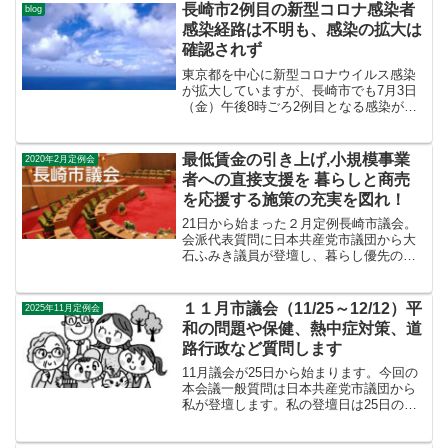
長崎市2例目の新型コロナ感染者
blog
感染経路は不明も、感染の拡大は
確認されず
東京都を中心に新型コロナウイルス感染
が拡大していますが、長崎市でも7月3日
（金）午後8時ごろ2例目となる感染が確
認されました。長崎大学病院で実習して
いる長崎大学の学生で次の医療機関へ実
習先を変わる予定であったためＰＣＲ検
最低賃金の引き上げ,小規模事業
2020年2月定例会
査を行った結果、感染...
者への直接支援を 暮らしと商売
を応援する施策の充実を図れ！
21日から始まった２月定例長崎市議会。
会派代表質問に日本共産党市議団から大
石ふみき議員が登壇し、暮らし優先の市
政運営を強く求めました。代表質問での
質疑を報告します。○定住人口対策（大
石）2年連続で人口転出超過1位。働く人
１１月市議会（11/25～12/12）平
2025年11月定例会
の所得向上、処遇改善...
和の問題や保健、熱中症対策、道
路行政など質問します
11月議会が25日から始まります。今回の
本会議一般質問は日本共産党市議団から
私が登壇します。私の登壇日は25日の開
会日に確定しますが、28日から一般質問
の日程となるので、質問内容をお知らせ