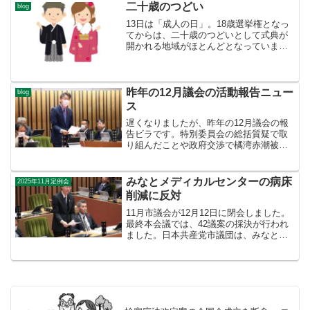
します○核兵器のない世界にむけた取り組
二十歳のつどい
blog
み高市政権によ...
13日は「成人の日」。18歳選挙権となっ
てからは、二十歳のつどいとして式典が
開かれる地域がほとんどとなっています
が、長崎市でも12日にスタジアムシティ
のハピネスアリーナで20歳を祝う式典が
開催され、13日は障害者団体が主催する
二十歳のつどい...
昨年の12月議会の活動報告ニュー
blog
ス
遅くなりましたが、昨年の12月議会の報
告ビラです。特別委員会の総括質疑で取
り組んだことや政府交渉で橘湾赤潮被害
への支援を求めたことを紹介していま
す。ぜひ、ご覧ください。○議会活動報告
ニュースVol.3
みなとメディカルセンターの病床
2025年11月定例会
削減に反対
11月市議会が12月12日に閉会しました。
最終本会議では、42議案の採決が行われ
ました。日本共産党市議団は、みなとメ
ディカルセンターを運営する病院機構の
中期計画の変更認可、稲佐山展望台駐車
場に関わる補正予算などに反対しまし
た。みなとメディカ...