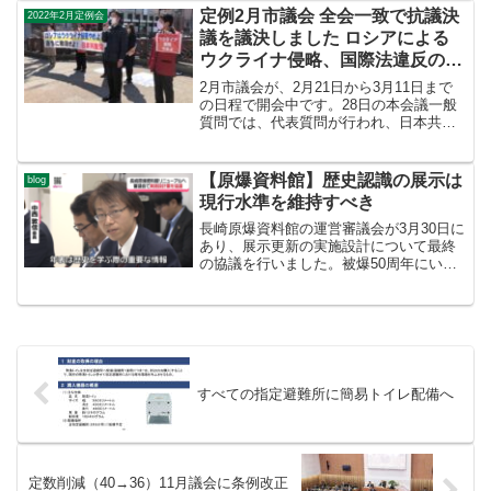
「首相が考える学問の自由とはどういう
定例2月市議会 全会一致で抗議決
2022年2月定例会
ことか」「首相が答弁し...
議を議決しました ロシアによる
ウクライナ侵略、国際法違反の暴
挙に抗議
2月市議会が、2月21日から3月11日まで
の日程で開会中です。28日の本会議一般
質問では、代表質問が行われ、日本共産
党の内田隆英市議が登壇しました。内田
市議は冒頭、「2月24日、ロシアがウクラ
イナに軍事侵攻を行った。どんな理由で
【原爆資料館】歴史認識の展示は
blog
あれ。今回の...
現行水準を維持すべき
長崎原爆資料館の運営審議会が3月30日に
あり、展示更新の実施設計について最終
の協議を行いました。被爆50周年にいま
の資料館が設立されて以来はじめての大
規模な展示更新です。すでに、基本計
画、基本設計を経て、3月31日に実施設計
が策定されました...
すべての指定避難所に簡易トイレ配備へ
定数削減（40→36）11月議会に条例改正