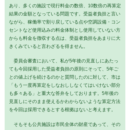
あり、多くの施設で現行料金の数倍、10数倍の再算定
結果の金額となっている問題です。受益者負担と言い
ながら、稼働率で割り戻している点や空調設備・コン
セントなど使用込みの料金体制とし使用していない方
からも料金を徴収する点は、受益者負担をあまりに大
きくみていると言わざるを得ません。
委員会審査において、私が5年後の見直しにあたっ
ても今回採用した受益者負担の原則にそって、5年ご
との値上げを続けるのかと質問したのに対して、市は
「もう一度再算定をしなおししなくてはいけない部分
も多々ある」と重大な答弁をしております。5年後の
見直しにそのまま使えるかわからないような算定方法
を今回は採用できるとする根拠はないと考えます。
そもそも公共施設は市民全体の財産であって、その