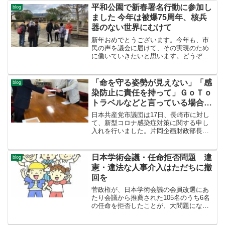
も参加しましたが、集会では、憲法前文
平和公園で新春署名行動に参加し
blog
をみんなで読み上...
ました 今年は被爆75周年、核兵
器のない世界にむけて
新年おめでとうございます。今年も、市
民の声を議会に届けて、その実現のため
に働いていきたいと思います。どうぞよ
ろしくお願いします。今年2020年は、被
爆75周年を迎えます。4月にはNPT（核不
拡散条約）再検討会議、そしてニューヨ
「命を守る姿勢が見えない」「感
blog
ークでの原水爆...
染防止に責任を持って」ＧｏＴｏ
トラベルなどと言っている場合で
はない
日本共産党市議団は17日、長崎市に対し
て、新型コロナ感染症対策に関する申し
入れを行いました。片岡企画財政部長が
申し入れを受け取り、内容を踏まえ各部
署において対応すると応じました。市民
の方から、「国は命を守る姿勢が見えな
日本学術会議・任命拒否問題 違
blog
い」、「感染して死亡し...
憲・違法な人事介入はただちに撤
回を
菅政権が、日本学術会議の会員改選にあ
たり会議から推薦された105名のうち6名
の任命を拒否したことが、大問題になっ
ています。衆参の予算委員会での志位和
夫委員長と小池晃書記局長の質問は、