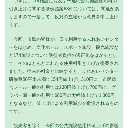
つぎに、174施設にも及ぶ一連の公共施設使用料の
引き上げに関する条例議案68件については、関連があ
りますので一括して、反対の立場から意見を申し上げ
ます。
今回、市民の皆様が、日々利用するふれあいセンタ
ーをはじめ、文化ホール、スポーツ施設、観光施設な
ど174施設について受益者負担の適正化をはかるとし
て、そのほとんどにわたる使用料引き上げが提案され
ました。従来の料金と比較すると、ふれあいセンター
研修室50平米未満で154円値上げし310円に、市民総
合プール一般の利用では230円値上げし700円に、グ
ラバー園一般の利用で680円の大幅値上げで1,300円
となるなど、値上げによる利用減少が危惧されるもの
です。
観光客を除く、今回の公共施設使用料値上げの影響