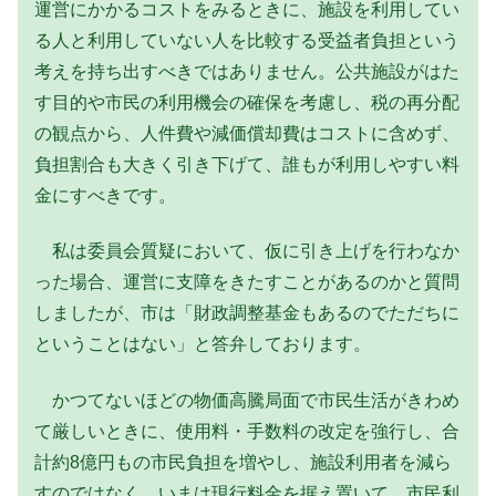
運営にかかるコストをみるときに、施設を利用してい
る人と利用していない人を比較する受益者負担という
考えを持ち出すべきではありません。公共施設がはた
す目的や市民の利用機会の確保を考慮し、税の再分配
の観点から、人件費や減価償却費はコストに含めず、
負担割合も大きく引き下げて、誰もが利用しやすい料
金にすべきです。
私は委員会質疑において、仮に引き上げを行わなか
った場合、運営に支障をきたすことがあるのかと質問
しましたが、市は「財政調整基金もあるのでただちに
ということはない」と答弁しております。
かつてないほどの物価高騰局面で市民生活がきわめ
て厳しいときに、使用料・手数料の改定を強行し、合
計約8億円もの市民負担を増やし、施設利用者を減ら
すのではなく、いまは現行料金を据え置いて、市民利