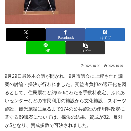
X
Facebook
はてブ
LINE
コピー
2025.10.02
2025.10.07
9月29日最終本会議が開かれ、9月市議会に上程された議
案の討論・採決が行われました。受益者負担の適正化を図
るとして、住民票など約650にわたる手数料改定、ふれあ
いセンターなどの市民利用の施設から文化施設、スポーツ
施設、観光施設に至るまで174の公共施設の使用料改定に
関する69議案については、採決の結果、賛成が32、反対
が5となり、賛成多数で可決されました。